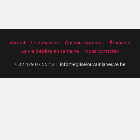
WhatsApp Image 2022-03-08 at 23.08.24
WhatsApp Image 2022-03-07 at 22.54.25
WhatsApp Image 2022-03-09 at 23.43.02 (1)
Accueil
Le dimanche
Qui nous sommes
Étudiants
La vie d’église en semaine
Nous contacter
+ 32 479 07 55 12 | info@egliselouvainlaneuve.be