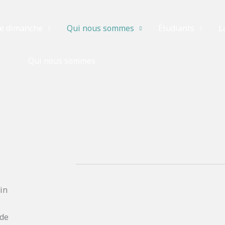
e dimanche
Qui nous sommes
Étudiants
L
Qui nous sommes
in
 de