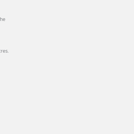
che
res.