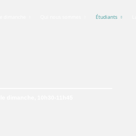
e dimanche
Qui nous sommes
Étudiants
L
le dimanche, 10h30-11h45