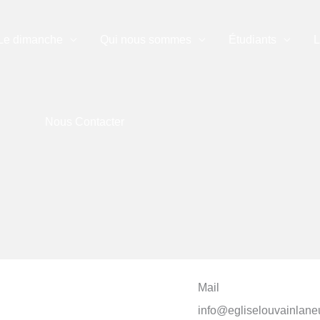
Le dimanche
Qui nous sommes
Étudiants
L
Nous Contacter
Mail
info@egliselouvainlane