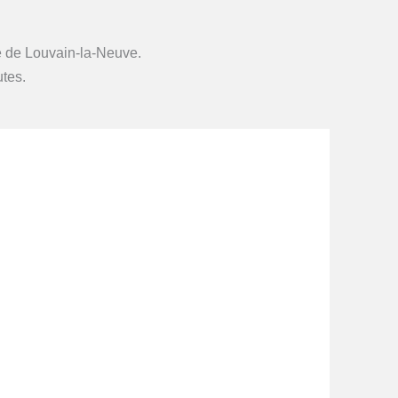
le de Louvain-la-Neuve.
utes.