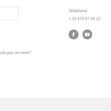
Teléphone
+ 32 479 07 55 12
F
Y
a
o
c
u
e
t
b
u
suis pas un robot
*
o
b
o
e
k
-
f