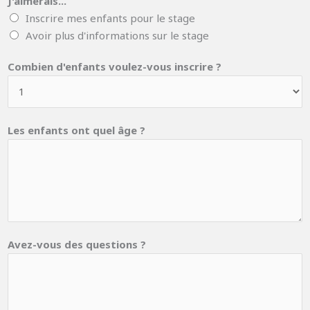
J'aimerais...
Inscrire mes enfants pour le stage
Avoir plus d'informations sur le stage
Combien d'enfants voulez-vous inscrire ?
d
Les enfants ont quel âge ?
'
e
n
f
a
n
t
Avez-vous des questions ?
s
q
u