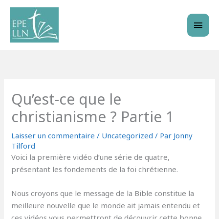
Aller
Men
au
princ
contenu
Qu’est-ce que le
christianisme ? Partie 1
Laisser un commentaire
/
Uncategorized
/ Par
Jonny
Tilford
Voici la première vidéo d’une série de quatre,
présentant les fondements de la foi chrétienne.
Nous croyons que le message de la Bible constitue la
meilleure nouvelle que le monde ait jamais entendu et
ces vidéos vous permettront de découvrir cette bonne